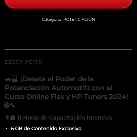
Categoría:
POTENCIACION
DESCRIPCIÓN
🚗💻 ¡Desata el Poder de la
Potenciación Automotriz con el
Curso Online Flex y HP Tuners 2024!
🌐🔧
👨‍🏫 11 Horas de Capacitación Intensiva
5 GB de Contenido Exclusivo