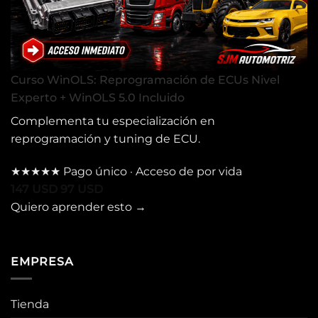
Curso WinOLS: Reprogramación de ECUs Nivel
Experto + WinOLS 5.0 Incluido
Complementa tu especialización en
reprogramación y tuning de ECU.
★★★★★
Pago único · Acceso de por vida
147
USD
97
USD
Quiero aprender esto
→
EMPRESA
Tienda