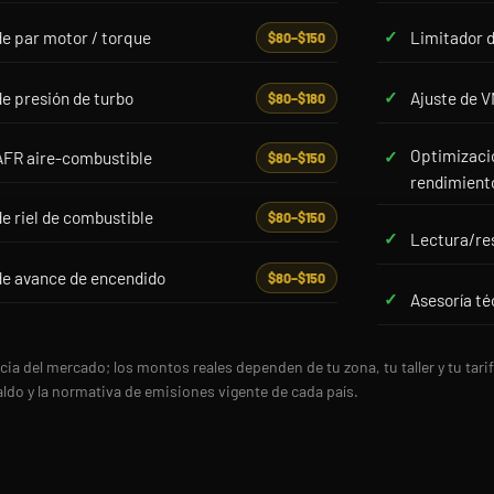
de par motor / torque
Limitador 
$80–$150
de presión de turbo
Ajuste de V
$80–$180
Optimizació
AFR aire-combustible
$80–$150
rendimient
de riel de combustible
$80–$150
Lectura/res
de avance de encendido
$80–$150
Asesoría té
ncia del mercado; los montos reales dependen de tu zona, tu taller y tu ta
do y la normativa de emisiones vigente de cada país.