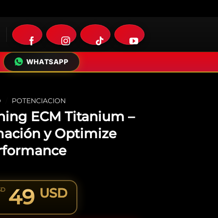
WHATSAPP
O
/
POTENCIACION
ning ECM Titanium –
ación y Optimize
rformance
49
USD
SD
iginal
urrent