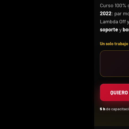
Curso 100% 
2022
: par m
Lambda Off y
soporte
y
bo
Un solo trabajo
QUIERO
5 h
de capacitac