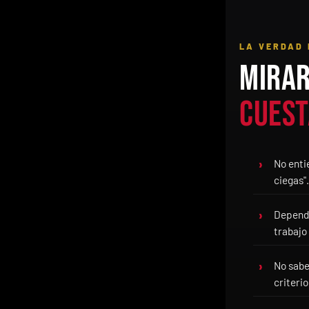
LA VERDAD 
Mirar
cuest
No enti
ciegas"
Depende
trabajo
No sabe
criterio