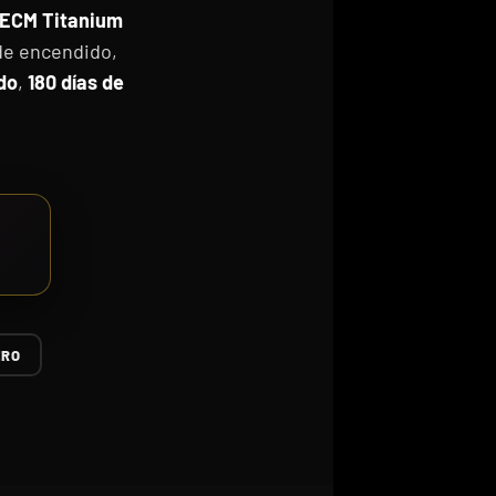
ECM Titanium
 de encendido,
do
,
180 días de
ERO