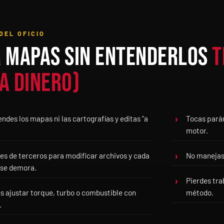
DEL OFICIO
 mapas sin entenderlos
t
a dinero)
endes los mapas ni las cartografías y editas "a
Tocas parám
.
motor.
s de terceros para modificar archivos y cada
No manejas
 se demora.
Pierdes tra
s ajustar torque, turbo o combustible con
método.
.