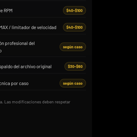
de RPM
$40–$100
MAX / limitador de velocidad
$40–$100
n profesional del
según caso
o
paldo del archivo original
$30–$60
cnica por caso
según caso
rifa. Las modificaciones deben respetar