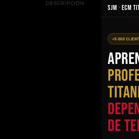
DESCRIPCIÓN
SJM
·
ECM TI
+5.000 CLIEN
Apre
profe
Titan
depen
de t