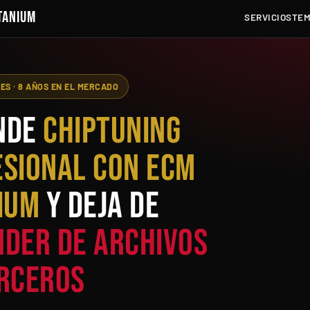
TANIUM
SERVICIOS
TEM
TES · 8 AÑOS EN EL MERCADO
nde
chiptuning
sional con ECM
ium
y deja de
der de archivos
erceros