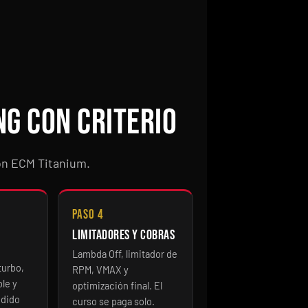
ng con criterio
con ECM Titanium.
Paso 4
Limitadores y cobras
Lambda Off, limitador de
turbo,
RPM, VMAX y
ble y
optimización final. El
ndido
curso se paga solo.