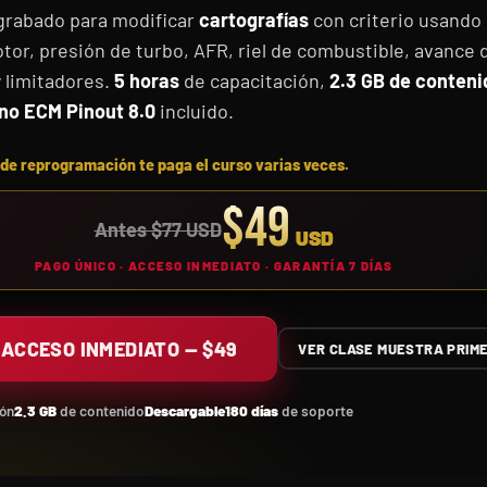
grabado para modificar
cartografías
con criterio usando
otor, presión de turbo, AFR, riel de combustible, avance
 limitadores.
5 horas
de capacitación,
2.3 GB de conteni
no ECM Pinout 8.0
incluido.
 de reprogramación te paga el curso varias veces.
$49
Antes $77 USD
USD
PAGO ÚNICO · ACCESO INMEDIATO · GARANTÍA 7 DÍAS
 ACCESO INMEDIATO — $49
VER CLASE MUESTRA PRIM
ión
2.3 GB
de contenido
Descargable
180 días
de soporte