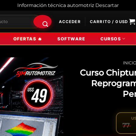
Información técnica automotriz
Descartar
ACCEDER
CARRITO /
0
USD
OFERTAS 🔥
SOFTWARE
CURSOS
INICI
Curso Chiptu
Reprogram
Pe
U
Or
C
77