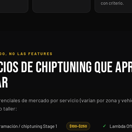
con criterio.
DO, NO LAS FEATURES
cios de chiptuning que ap
ar
renciales de mercado por servicio (varían por zona y vehíc
o taller:
amación / chiptuning Stage 1
Lambda Of
$100–$250