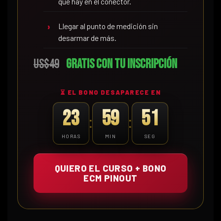
que hay en el conector.
Llegar al punto de medición sin
desarmar de más.
US$49
Gratis con tu inscripción
⏳ EL BONO DESAPARECE EN
23
59
49
:
:
HORAS
MIN
SEG
QUIERO EL CURSO + BONO
ECM PINOUT