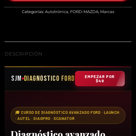
77 USD.
49 USD.
Categorías:
Autotrónica
,
FORD-MAZDA
,
Marcas
DESCRIPCIÓN
SJM
DIAGNÓSTICO FORD
EMPEZAR POR
$49
🎓 CURSO DE DIAGNÓSTICO AVANZADO FORD · LAUNCH
· AUTEL · DIAGPRO · SCANATOR
Diagnóstico avanzado