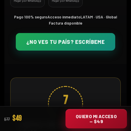
Pagar por WhatsApp
Pagar por WhatsApp
Pago 100% seguro
Acceso inmediato
LATAM · USA · Global
Factura disponible
¿NO VES TU PAÍS? ESCRÍBEME
7
DÍAS
QUIERO MI ACCESO
$49
$77
— $49
Compras con respaldo, no a