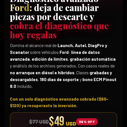
Ford
: deja de cambiar
piezas por descarte y
cobra el diagnóstico que
hoy regalas
Domina el alcance real de
Launch, Autel, DiagPro y
Scanator
sobre vehículos
Ford
:
línea de datos
avanzada
,
edición de límites
,
grabación automática
y análisis de los archivos generados. Con casos reales de
no arranque en diésel e híbridos
. Clases
grabadas y
descargables
,
180 días de soporte
y
bono ECM Pinout
8.0
incluido.
Con un solo diagnóstico avanzado cobrado ($60–
$120) ya recuperaste la inversión.
$49
$77 USD
36% OFF
USD