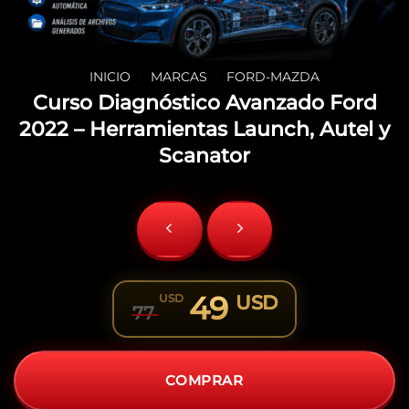
INICIO
/
MARCAS
/
FORD-MAZDA
Curso Diagnóstico Avanzado Ford
2022 – Herramientas Launch, Autel y
Scanator
49
USD
USD
77
Original
Current
price
price
was:
is:
COMPRAR