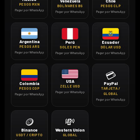
Venezuela
Chile
PESOS MXN
BOLÍVARES BS
PESOS CLP
Pagar por WhatsApp
Pagar por WhatsApp
Pagar por WhatsApp
Argentina
Perú
Ecuador
PESOS ARS
SOLES PEN
DÓLAR USD
Pagar por WhatsApp
Pagar por WhatsApp
Pagar por WhatsApp
💳
USA
PayPal
Colombia
ZELLE USD
TARJETA /
PESOS COP
Pagar por WhatsApp
GLOBAL
Pagar por WhatsApp
Pagar por WhatsApp
🪙
💸
Binance
Western Union
USDT / CRIPTO
GLOBAL