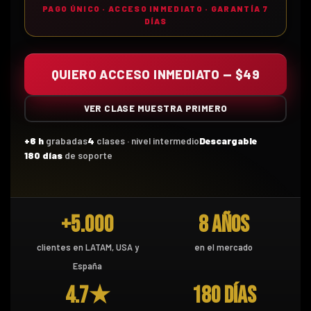
PAGO ÚNICO · ACCESO INMEDIATO · GARANTÍA 7
DÍAS
QUIERO ACCESO INMEDIATO — $49
VER CLASE MUESTRA PRIMERO
+6 h
grabadas
4
clases · nivel intermedio
Descargable
180 días
de soporte
+5.000
8 años
clientes en LATAM, USA y
en el mercado
España
4.7★
180 días