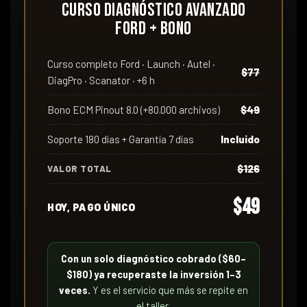
Curso Diagnóstico Avanzado
Ford + Bono
Curso completo Ford · Launch · Autel ·
$77
DiagPro · Scanator · +6 h
Bono ECM Pinout 8.0 (+80.000 archivos)
$49
Soporte 180 días + Garantía 7 días
Incluido
$126
VALOR TOTAL
$49
HOY, PAGO ÚNICO
Con un solo diagnóstico cobrado ($60–
$180) ya recuperaste la inversión 1–3
veces.
Y es el servicio que más se repite en
el taller.