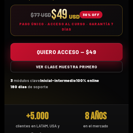
$49
$77 USD
36% OFF
USD
PAGO ÚNICO · ACCESO AL CURSO · GARANTÍA 7
DÍAS
QUIERO ACCESO — $49
VER CLASE MUESTRA PRIMERO
3
módulos clave
Inicial–intermedio
100% online
180 días
de soporte
+5.000
8 años
clientes en LATAM, USA y
en el mercado