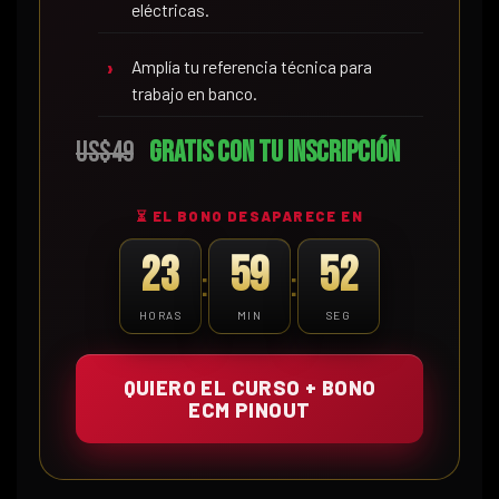
eléctricas.
Amplía tu referencia técnica para
trabajo en banco.
US$49
Gratis con tu inscripción
⏳ EL BONO DESAPARECE EN
23
59
51
:
:
HORAS
MIN
SEG
QUIERO EL CURSO + BONO
ECM PINOUT