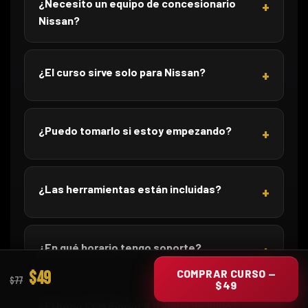
¿Necesito un equipo de concesionario
Nissan?
¿El curso sirve solo para Nissan?
¿Puedo tomarlo si estoy empezando?
¿Las herramientas están incluidas?
¿En qué horario tengo soporte?
COMPRAR CURSO —
$49
$77
$49
¿El bono ECM Pinout 8.0 viene incluido?